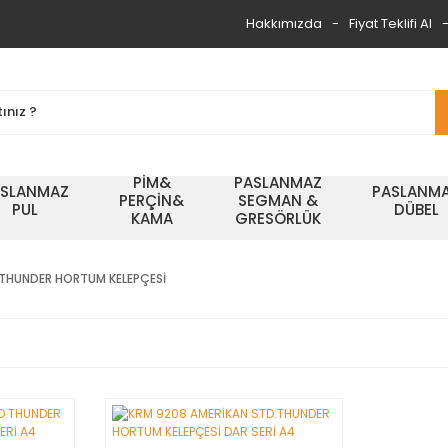
Hakkımızda
Fiyat Teklifi Al
PİM&
PASLANMAZ
ASLANMAZ
PASLANM
PERÇİN&
SEGMAN &
PUL
DÜBEL
KAMA
GRESÖRLÜK
.THUNDER HORTUM KELEPÇESİ