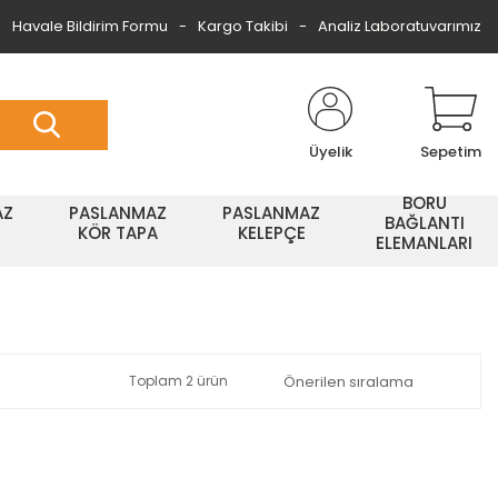
Havale Bildirim Formu
Kargo Takibi
Analiz Laboratuvarımız
Üyelik
Sepetim
BORU
AZ
PASLANMAZ
PASLANMAZ
BAĞLANTI
KÖR TAPA
KELEPÇE
ELEMANLARI
Toplam 2 ürün