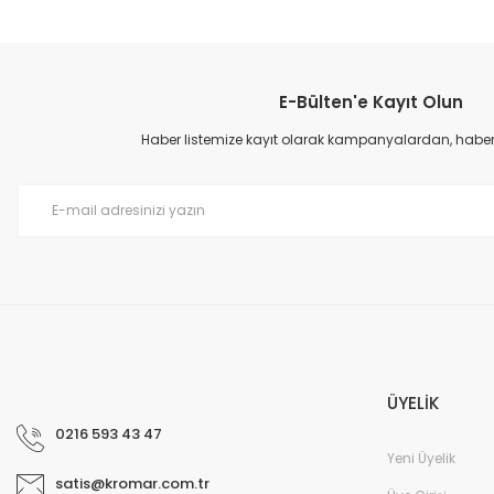
E-Bülten'e Kayıt Olun
Haber listemize kayıt olarak kampanyalardan, haberda
ÜYELİK
0216 593 43 47
Yeni Üyelik
satis@kromar.com.tr