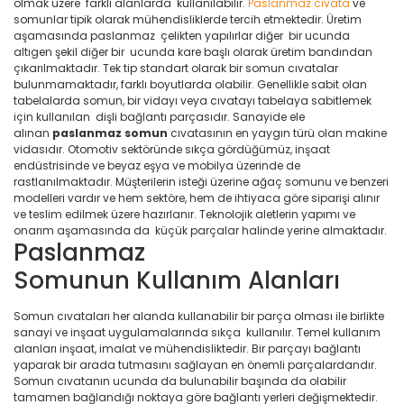
olmak üzere farklı alanlarda kullanılabilir.
Paslanmaz cıvata
ve
somunlar tipik olarak mühendisliklerde tercih etmektedir. Üretim
aşamasında paslanmaz çelikten yapılırlar diğer bir ucunda
altıgen şekil diğer bir ucunda kare başlı olarak üretim bandından
çıkarılmaktadır. Tek tip standart olarak bir somun cıvatalar
bulunmamaktadır, farklı boyutlarda olabilir. Genellikle sabit olan
tabelalarda somun, bir vidayı veya cıvatayı tabelaya sabitlemek
için kullanılan dişli bağlantı parçasıdır. Sanayide ele
alınan
paslanmaz
somun
cıvatasının en yaygın türü olan makine
vidasıdır. Otomotiv sektöründe sıkça gördüğümüz, inşaat
endüstrisinde ve beyaz eşya ve mobilya üzerinde de
rastlanılmaktadır. Müşterilerin isteği üzerine ağaç somunu ve benzeri
modelleri vardır ve hem sektöre, hem de ihtiyaca göre siparişi alınır
ve teslim edilmek üzere hazırlanır. Teknolojik aletlerin yapımı ve
onarım aşamasında da küçük parçalar halinde yerine almaktadır.
Paslanmaz
Somunun Kullanım Alanları
Somun cıvataları her alanda kullanabilir bir parça olması ile birlikte
sanayi ve inşaat uygulamalarında sıkça kullanılır. Temel kullanım
alanları inşaat, imalat ve mühendisliktedir. Bir parçayı bağlantı
yaparak bir arada tutmasını sağlayan en önemli parçalardandır.
Somun cıvatanın ucunda da bulunabilir başında da olabilir
tamamen bağlandığı noktaya göre bağlantı yerleri değişmektedir.