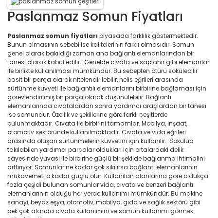
Paslanmaz Somun Fiyatları
Paslanmaz somun fiyatları
piyasada farklılık göstermektedir.
Bunun olmasının sebebi ise kalitelerinin farklı olmasıdır. Somun
genel olarak bakıldığı zaman ana bağlantı elemanlarından bir
tanesi olarak kabul edilir. Genelde cıvata ve saplanır gibi elemanlar
ile birlikte kullanılması mümkündür. Bu sebepten ötürü sökülebilir
basit bir parça olarak nitelendirilebilir, helis eğrileri arasında
sürtünme kuvveti ile bağlantılı elemanlarını birbirine bağlaması için
görevlendirilmiş bir parça olarak düşünülebilir. Bağlantı
elemanlarında cıvatalardan sonra yardımcı araçlardan bir tanesi
ise somundur. Özellik ve şekillerine göre farklı çeşitlerde
bulunmaktadır. Cıvata ile birbirini tamamlar. Mobilya, inşaat,
otomotiv sektöründe kullanılmaktadır. Cıvata ve vida eğrileri
arasında oluşan sürtünmelerin kuvvetini için kullanılır. Sökülüp
takılabilen yardımcı parçalar oldukları için ortalardaki delik
sayesinde yuvası ile birbirine güçlü bir şekilde bağlanma ihtimalini
arttırıyor. Somunlar ne kadar çok sıkılırsa bağlantı elemanlarının
mukavemeti o kadar güçlü olur. Kullanılan alanlarına göre oldukça
fazla çeşidi bulunan somunlar vida, cıvata ve benzeri bağlantı
elemanlarının olduğu her yerde kullanımı mümkündür. Bu makine
sanayi, beyaz eşya, otomotiv, mobilya, gıda ve sağlık sektörü gibi
pek çok alanda cıvata kullanımını ve somun kullanımı görmek