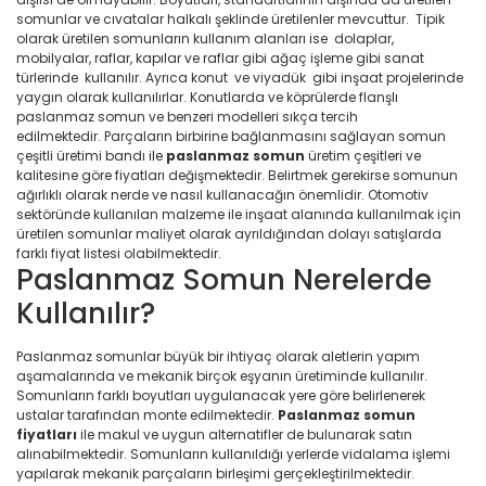
somunlar ve cıvatalar halkalı şeklinde üretilenler mevcuttur. Tipik
olarak üretilen somunların kullanım alanları ise dolaplar,
mobilyalar, raflar, kapılar ve raflar gibi ağaç işleme gibi sanat
türlerinde kullanılır. Ayrıca konut ve viyadük gibi inşaat projelerinde
yaygın olarak kullanılırlar. Konutlarda ve köprülerde flanşlı
paslanmaz somun ve benzeri modelleri sıkça tercih
edilmektedir. Parçaların birbirine bağlanmasını sağlayan somun
çeşitli üretimi bandı ile
paslanmaz
somun
üretim çeşitleri ve
kalitesine göre fiyatları değişmektedir. Belirtmek gerekirse somunun
ağırlıklı olarak nerde ve nasıl kullanacağın önemlidir. Otomotiv
sektöründe kullanılan malzeme ile inşaat alanında kullanılmak için
üretilen somunlar maliyet olarak ayrıldığından dolayı satışlarda
farklı fiyat listesi olabilmektedir.
Paslanmaz Somun Nerelerde
Kullanılır?
Paslanmaz somunlar büyük bir ihtiyaç olarak aletlerin yapım
aşamalarında ve mekanik birçok eşyanın üretiminde kullanılır.
Somunların farklı boyutları uygulanacak yere göre belirlenerek
ustalar tarafından monte edilmektedir.
Paslanmaz somun
fiyatları
ile makul ve uygun alternatifler de bulunarak satın
alınabilmektedir. Somunların kullanıldığı yerlerde vidalama işlemi
yapılarak mekanik parçaların birleşimi gerçekleştirilmektedir.