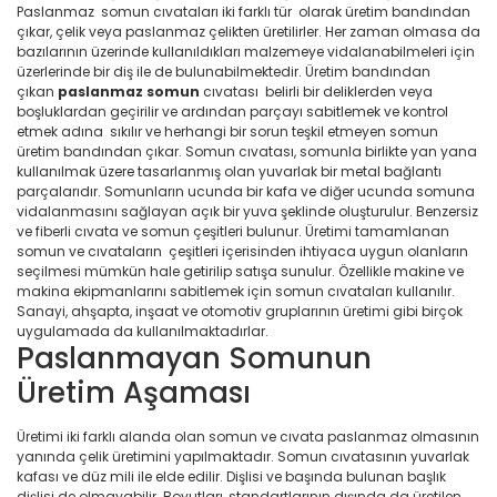
Paslanmaz somun cıvataları iki farklı tür olarak üretim bandından
çıkar, çelik veya paslanmaz çelikten üretilirler. Her zaman olmasa da
bazılarının üzerinde kullanıldıkları malzemeye vidalanabilmeleri için
üzerlerinde bir diş ile de bulunabilmektedir. Üretim bandından
çıkan
paslanmaz
somun
cıvatası belirli bir deliklerden veya
boşluklardan geçirilir ve ardından parçayı sabitlemek ve kontrol
etmek adına sıkılır ve herhangi bir sorun teşkil etmeyen somun
üretim bandından çıkar. Somun cıvatası, somunla birlikte yan yana
kullanılmak üzere tasarlanmış olan yuvarlak bir metal bağlantı
parçalarıdır. Somunların ucunda bir kafa ve diğer ucunda somuna
vidalanmasını sağlayan açık bir yuva şeklinde oluşturulur. Benzersiz
ve fiberli cıvata ve somun çeşitleri bulunur. Üretimi tamamlanan
somun ve cıvataların çeşitleri içerisinden ihtiyaca uygun olanların
seçilmesi mümkün hale getirilip satışa sunulur. Özellikle makine ve
makina ekipmanlarını sabitlemek için somun cıvataları kullanılır.
Sanayi, ahşapta, inşaat ve otomotiv gruplarının üretimi gibi birçok
uygulamada da kullanılmaktadırlar.
Paslanmayan Somunun
Üretim Aşaması
Üretimi iki farklı alanda olan somun ve cıvata paslanmaz olmasının
yanında çelik üretimini yapılmaktadır. Somun cıvatasının yuvarlak
kafası ve düz mili ile elde edilir. Dişlisi ve başında bulunan başlık
dişlisi de olmayabilir. Boyutları, standartlarının dışında da üretilen