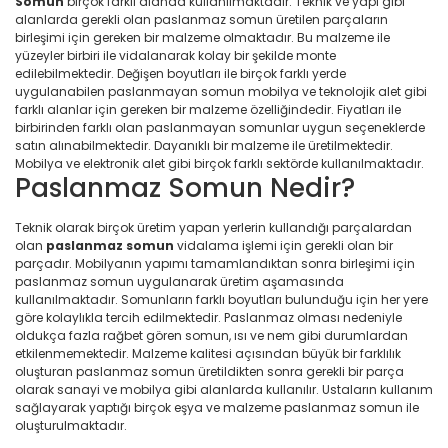
Somun
birçok farklı alanda kullanılmaktadır. Teknik ve yapı gibi
alanlarda gerekli olan paslanmaz somun üretilen parçaların
birleşimi için gereken bir malzeme olmaktadır. Bu malzeme ile
yüzeyler birbiri ile vidalanarak kolay bir şekilde monte
edilebilmektedir. Değişen boyutları ile birçok farklı yerde
uygulanabilen paslanmayan somun mobilya ve teknolojik alet gibi
farklı alanlar için gereken bir malzeme özelliğindedir. Fiyatları ile
birbirinden farklı olan paslanmayan somunlar uygun seçeneklerde
satın alınabilmektedir. Dayanıklı bir malzeme ile üretilmektedir.
Mobilya ve elektronik alet gibi birçok farklı sektörde kullanılmaktadır.
Paslanmaz Somun Nedir?
Teknik olarak birçok üretim yapan yerlerin kullandığı parçalardan
olan
paslanmaz somun
vidalama işlemi için gerekli olan bir
parçadır. Mobilyanın yapımı tamamlandıktan sonra birleşimi için
paslanmaz somun uygulanarak üretim aşamasında
kullanılmaktadır. Somunların farklı boyutları bulunduğu için her yere
göre kolaylıkla tercih edilmektedir. Paslanmaz olması nedeniyle
oldukça fazla rağbet gören somun, ısı ve nem gibi durumlardan
etkilenmemektedir. Malzeme kalitesi açısından büyük bir farklılık
oluşturan paslanmaz somun üretildikten sonra gerekli bir parça
olarak sanayi ve mobilya gibi alanlarda kullanılır. Ustaların kullanım
sağlayarak yaptığı birçok eşya ve malzeme paslanmaz somun ile
oluşturulmaktadır.