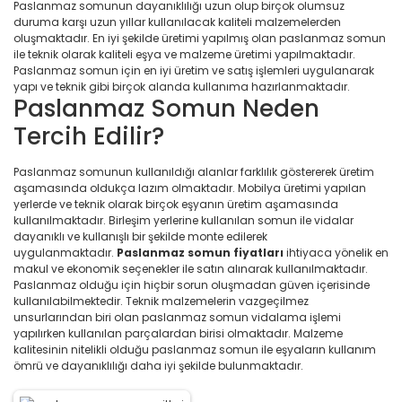
Paslanmaz somunun dayanıklılığı uzun olup birçok olumsuz
duruma karşı uzun yıllar kullanılacak kaliteli malzemelerden
oluşmaktadır. En iyi şekilde üretimi yapılmış olan paslanmaz somun
ile teknik olarak kaliteli eşya ve malzeme üretimi yapılmaktadır.
Paslanmaz somun için en iyi üretim ve satış işlemleri uygulanarak
yapı ve teknik gibi birçok alanda kullanıma hazırlanmaktadır.
Paslanmaz Somun Neden
Tercih Edilir?
Paslanmaz somunun kullanıldığı alanlar farklılık göstererek üretim
aşamasında oldukça lazım olmaktadır. Mobilya üretimi yapılan
yerlerde ve teknik olarak birçok eşyanın üretim aşamasında
kullanılmaktadır. Birleşim yerlerine kullanılan somun ile vidalar
dayanıklı ve kullanışlı bir şekilde monte edilerek
uygulanmaktadır.
Paslanmaz somun fiyatları
ihtiyaca yönelik en
makul ve ekonomik seçenekler ile satın alınarak kullanılmaktadır.
Paslanmaz olduğu için hiçbir sorun oluşmadan güven içerisinde
kullanılabilmektedir. Teknik malzemelerin vazgeçilmez
unsurlarından biri olan paslanmaz somun vidalama işlemi
yapılırken kullanılan parçalardan birisi olmaktadır. Malzeme
kalitesinin nitelikli olduğu paslanmaz somun ile eşyaların kullanım
ömrü ve dayanıklılığı daha iyi şekilde bulunmaktadır.