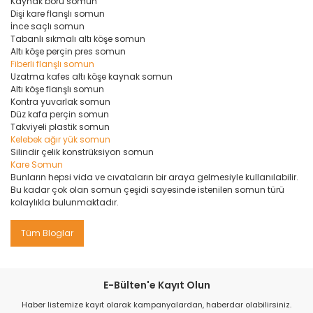
Kaynak boru somun
Dişi kare flanşlı somun
İnce saçlı somun
Tabanlı sıkmalı altı köşe somun
Altı köşe perçin pres somun
Fiberli flanşlı somun
Uzatma kafes altı köşe kaynak somun
Altı köşe flanşlı somun
Kontra yuvarlak somun
Düz kafa perçin somun
Takviyeli plastik somun
Kelebek ağır yük somun
Silindir çelik konstrüksiyon somun
Kare Somun
Bunların hepsi vida ve cıvataların bir araya gelmesiyle kullanılabilir.
Bu kadar çok olan somun çeşidi sayesinde istenilen somun türü
kolaylıkla bulunmaktadır.
Tüm Bloglar
E-Bülten'e Kayıt Olun
Haber listemize kayıt olarak kampanyalardan, haberdar olabilirsiniz.