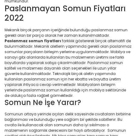
mümkündür.
Paslanmayan Somun Fiyatları
2022
Mekanik birçok parçanın içeriğinde bulunduğu paslanmaz somun
gerekli olan bir parça olarak her zaman kullanılmaktadır.
Paslanmaz somun fiyatları
farklılık göstererek birçok alternatifi de
bulunmaktadır. Mekanik aletlerin yapımında gerekli olan paslanmaz
somunlar parçaların birleşim yerlerine uygulanmaktadır. Mobilya ve
sanayi gibi alanlarda kullanılan bu malzemenin üretimi ise farklı
boyutlarda yapılarak satışa çıkarılmaktadır. Paslanmaz somun
kaliteli ve malzemesi dayanıklı olan seçenekleri ile uzun yıllar
güvenle kullanılmaktadır. Teknolojik birçok aletin yapımında
kullanılan paslanmaz somun için her ebatta ve boyutta üretim
yapılarak ihtiyaca cevap verilmektedir. Mobilyaların birleşim
yerlerinde paslanmaz somun kullanıldığı için mobilya sektöründe
de oldukça fazla rağbet görmektedir.
Somun Ne İşe Yarar?
Somunun ortaya yerinde açılan delik sayesinde cıvataların birbirine
bağlanması ve bulunduğu yere sağlam bir şekilde sabitlenir. Bu
cıvata ile kullanacak olan somunun daha iyi sıkılması o
malzemenin sağlamlık derecesini bir hayli artırabiliyor. Somunun
çeşitleri oldukça fazladır. Altı köşe somunlar, kare somun kare