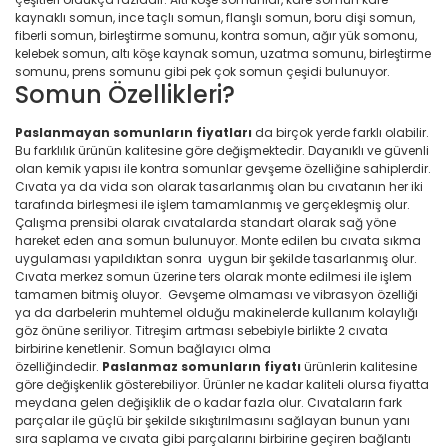
kaynaklı somun, ince taçlı somun, flanşlı somun, boru dişi somun,
fiberli somun, birleştirme somunu, kontra somun, ağır yük somonu,
kelebek somun, altı köşe kaynak somun, uzatma somunu, birleştirme
somunu, prens somunu gibi pek çok somun çeşidi bulunuyor.
Somun Özellikleri?
Paslanmayan somunların fiyatları
da birçok yerde farklı olabilir.
Bu farklılık ürünün kalitesine göre değişmektedir. Dayanıklı ve güvenli
olan kemik yapısı ile kontra somunlar gevşeme özelliğine sahiplerdir.
Cıvata ya da vida son olarak tasarlanmış olan bu cıvatanın her iki
tarafında birleşmesi ile işlem tamamlanmış ve gerçekleşmiş olur.
Çalışma prensibi olarak cıvatalarda standart olarak sağ yöne
hareket eden ana somun bulunuyor. Monte edilen bu cıvata sıkma
uygulaması yapıldıktan sonra uygun bir şekilde tasarlanmış olur.
Cıvata merkez somun üzerine ters olarak monte edilmesi ile işlem
tamamen bitmiş oluyor. Gevşeme olmaması ve vibrasyon özelliği
ya da darbelerin muhtemel olduğu makinelerde kullanım kolaylığı
göz önüne seriliyor. Titreşim artması sebebiyle birlikte 2 cıvata
birbirine kenetlenir. Somun bağlayıcı olma
özelliğindedir.
Paslanmaz somunların fiyatı
ürünlerin kalitesine
göre değişkenlik gösterebiliyor. Ürünler ne kadar kaliteli olursa fiyatta
meydana gelen değişiklik de o kadar fazla olur. Cıvataların fark
parçalar ile güçlü bir şekilde sıkıştırılmasını sağlayan bunun yanı
sıra saplama ve cıvata gibi parçalarını birbirine geçiren bağlantı