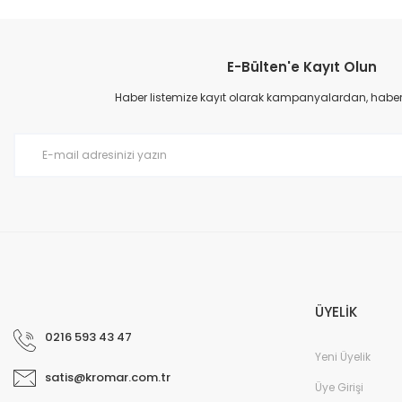
E-Bülten'e Kayıt Olun
Haber listemize kayıt olarak kampanyalardan, haberda
ÜYELİK
0216 593 43 47
Yeni Üyelik
satis@kromar.com.tr
Üye Girişi