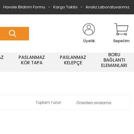
Havale Bildirim Formu
Kargo Takibi
Analiz Laboratuvarımız
Üyelik
Sepetim
BORU
AZ
PASLANMAZ
PASLANMAZ
BAĞLANTI
KÖR TAPA
KELEPÇE
ELEMANLARI
Toplam 1 ürün