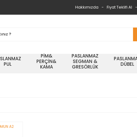
Hakkımızda
Fiyat Teklifi Al
PİM&
PASLANMAZ
ASLANMAZ
PASLANM
PERÇİN&
SEGMAN &
PUL
DÜBEL
KAMA
GRESÖRLÜK