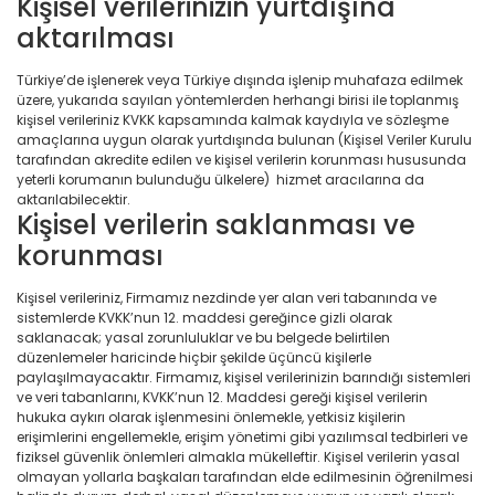
Kişisel verilerinizin yurtdışına
aktarılması
Türkiye’de işlenerek veya Türkiye dışında işlenip muhafaza edilmek
üzere, yukarıda sayılan yöntemlerden herhangi birisi ile toplanmış
kişisel verileriniz KVKK kapsamında kalmak kaydıyla ve sözleşme
amaçlarına uygun olarak yurtdışında bulunan (Kişisel Veriler Kurulu
tarafından akredite edilen ve kişisel verilerin korunması hususunda
yeterli korumanın bulunduğu ülkelere) hizmet aracılarına da
aktarılabilecektir.
Kişisel verilerin saklanması ve
korunması
Kişisel verileriniz, Firmamız nezdinde yer alan veri tabanında ve
sistemlerde KVKK’nun 12. maddesi gereğince gizli olarak
saklanacak; yasal zorunluluklar ve bu belgede belirtilen
düzenlemeler haricinde hiçbir şekilde üçüncü kişilerle
paylaşılmayacaktır. Firmamız, kişisel verilerinizin barındığı sistemleri
ve veri tabanlarını, KVKK’nun 12. Maddesi gereği kişisel verilerin
hukuka aykırı olarak işlenmesini önlemekle, yetkisiz kişilerin
erişimlerini engellemekle, erişim yönetimi gibi yazılımsal tedbirleri ve
fiziksel güvenlik önlemleri almakla mükelleftir. Kişisel verilerin yasal
olmayan yollarla başkaları tarafından elde edilmesinin öğrenilmesi