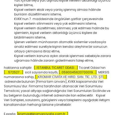
Yurt içinde veya yurt dışında kişisel verilerin aktarıldığı üçüncü
kişileri bilme,
Kişisel verilerin eksik veya yanlış işlenmiş olması hâlinde
bunların düzeltilmesini isteme,
KVKK’nun 7. maddesinde öngörülen şartlar çerçevesinde
kişisel verilerin silinmesini veya yok edilmesini isteme,
Kişisel verilerin düzeltilmesi, silinmesi, yok edilmesi halinde bu
işlemlerin, kişisel verilerin aktarıldığı üçüncü kişilere de
bildirilmesini isteme,
İşlenen verilerin münhasıran otomatik sistemler vasıtasıyla
analiz edilmesi suretiyle kişinin kendisi aleyhine bir sonucun
ortaya çıkmasına itiraz etme,
Kişisel verilerin kanuna aykırı olarak işlenmesi sebebiyle zarara
uğraması hâlinde zararın giderilmesini talep etme,
haklarına sahiptir.
[..İSTANBUL TİCARET ODASI...]
Ticaret Odası’nın
[....572527...]
sicil sayısında kayıtlı,
[..0590045620700019...]
MERSİS
numarasına sahip,
[..
...]
KROMAR CİVATA VE HIRD. SAN. TİC. LTD. ŞTİ
adresinde bulunan [Firma tam ünvanı], KVKK kapsamında Veri
Sorumlusu’dur. Firmamız tarafından atanacak Veri Sorumlusu
Temsilcisi, yasal altyapı sağlandığında Veri Sorumluları Sicilinde ve
bu belgenin bulunduğu internet adresinde ilan edilecektir. Kişisel
Veri Sahipleri, sorularını, görüşlerini veya taleplerini aşağıdaki iletişim
kanallarından herhangi birisine yöneltebilir:
E.posta:
[kromar@kromarcivata.com.tr..]