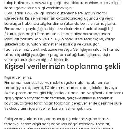
talep halinde ve mevzuat gereği savcılıklara, mahkemelere ve ilgili
kamu görevlilerine bilgi verebilmek için;
6698 sayılı KVKK ve ilgili ikincil düzenlemelere uygun olarak
işlenecektir. Kişisel verilerinizin aktarılabileceği üçüncü kişi veya
kuruluşlar hakkında bilgilendirme Yukarıda belirtilen amaçlarla,
Firmamız ile paylaştığınız kişisel verilerinizin aktarılabileceği kişi
/ kuruluşlar; başta Firmamızın e-ticaret altyapısını sağlayan
IdeaSoft Yazılım San. ve Tic. A.Ş. olmak üzere, tedarikçiler, kargo
şirketleri gibi sunulan hizmetler ile ilgili kişi ve kuruluşlar,
faaliyetlerimizi yürütmek üzere ve/veya Veri İşleyen sıfatı ile hizmet
alınan, iş birliği yaptığımız program ortağı kuruluşları, yurtiçi /
yurtdışı kuruluşlar ve diğer 3. kişilerdir.
Kişisel verilerinizin toplanma şekli
Kişisel verileriniz,
Firmamız internet sitesi ve mobil uygulamalarındaki formlar
aracılığıyla ad, soyad, TC kimlik numarası, adres, telefon, iş veya
özel e-posta adresi gibi bilgiler ile; kullanıcı adı ve şifresi kullanılarak
giriş yapılan sayfalardaki tercihleri, gerçekleştirilen işlemlerin IP
kayıtları, tarayıcı tarafından toplanan çerez verileri ile gezinme süre
ve detaylarını içeren veriler, konum verileri şeklinde;
Satış ve pazarlama departmanı çalışanlarımız, şubelerimiz,
tedarikçilerimiz, diğer satış kanalları, kağıt üzerindeki formlar,