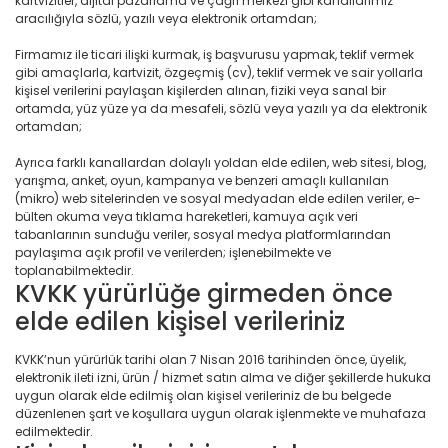
kartvizitler, dijital pazarlama ve çağrı merkezi gibi kanallarımız
aracılığıyla sözlü, yazılı veya elektronik ortamdan;
Firmamız ile ticari ilişki kurmak, iş başvurusu yapmak, teklif vermek
gibi amaçlarla, kartvizit, özgeçmiş (cv), teklif vermek ve sair yollarla
kişisel verilerini paylaşan kişilerden alınan, fiziki veya sanal bir
ortamda, yüz yüze ya da mesafeli, sözlü veya yazılı ya da elektronik
ortamdan;
Ayrıca farklı kanallardan dolaylı yoldan elde edilen, web sitesi, blog,
yarışma, anket, oyun, kampanya ve benzeri amaçlı kullanılan
(mikro) web sitelerinden ve sosyal medyadan elde edilen veriler, e-
bülten okuma veya tıklama hareketleri, kamuya açık veri
tabanlarının sunduğu veriler, sosyal medya platformlarından
paylaşıma açık profil ve verilerden; işlenebilmekte ve
toplanabilmektedir.
KVKK yürürlüğe girmeden önce
elde edilen kişisel verileriniz
KVKK’nun yürürlük tarihi olan 7 Nisan 2016 tarihinden önce, üyelik,
elektronik ileti izni, ürün / hizmet satın alma ve diğer şekillerde hukuka
uygun olarak elde edilmiş olan kişisel verileriniz de bu belgede
düzenlenen şart ve koşullara uygun olarak işlenmekte ve muhafaza
edilmektedir.