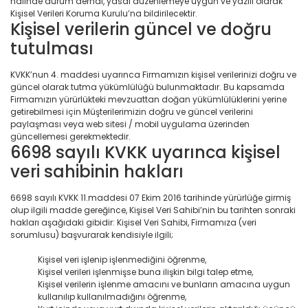
halinde durum derhal, yasal düzenlemeye uygun ve yazılı olarak
Kişisel Verileri Koruma Kurulu’na bildirilecektir.
Kişisel verilerin güncel ve doğru
tutulması
KVKK’nun 4. maddesi uyarınca Firmamızın kişisel verilerinizi doğru ve
güncel olarak tutma yükümlülüğü bulunmaktadır. Bu kapsamda
Firmamızın yürürlükteki mevzuattan doğan yükümlülüklerini yerine
getirebilmesi için Müşterilerimizin doğru ve güncel verilerini
paylaşması veya web sitesi / mobil uygulama üzerinden
güncellemesi gerekmektedir.
6698 sayılı KVKK uyarınca kişisel
veri sahibinin hakları
6698 sayılı KVKK 11.maddesi 07 Ekim 2016 tarihinde yürürlüğe girmiş
olup ilgili madde gereğince, Kişisel Veri Sahibi’nin bu tarihten sonraki
hakları aşağıdaki gibidir: Kişisel Veri Sahibi, Firmamıza (veri
sorumlusu) başvurarak kendisiyle ilgili;
Kişisel veri işlenip işlenmediğini öğrenme,
Kişisel verileri işlenmişse buna ilişkin bilgi talep etme,
Kişisel verilerin işlenme amacını ve bunların amacına uygun
kullanılıp kullanılmadığını öğrenme,