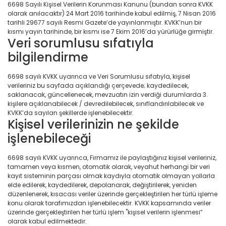
6698 Sayılı Kişisel Verilerin Korunması Kanunu (bundan sonra KVKK
olarak anılacaktır) 24 Mart 2016 tarihinde kabul edilmiş, 7 Nisan 2016
tarihli 29677 sayılı Resmi Gazete’de yayınlanmıştır. KVKK’nun bir
kısmı yayın tarihinde, bir kısmı ise 7 Ekim 2016’da yürürlüğe girmiştir.
Veri sorumlusu sıfatıyla
bilgilendirme
6698 sayılı KVKK uyarınca ve Veri Sorumlusu sıfatıyla, kişisel
verileriniz bu sayfada açıklandığı çerçevede; kaydedilecek,
saklanacak, güncellenecek, mevzuatın izin verdiği durumlarda 3.
kişilere açıklanabilecek / devredilebilecek, sınıflandırılabilecek ve
KVKK’da sayılan şekillerde işlenebilecektir.
Kişisel verilerinizin ne şekilde
işlenebileceği
6698 sayılı KVKK uyarınca, Firmamız ile paylaştığınız kişisel verileriniz,
tamamen veya kısmen, otomatik olarak, veyahut herhangi bir veri
kayıt sisteminin parçası olmak kaydıyla otomatik olmayan yollarla
elde edilerek, kaydedilerek, depolanarak, değiştirilerek, yeniden
düzenlenerek, kısacası veriler üzerinde gerçekleştirilen her türlü işleme
konu olarak tarafımızdan işlenebilecektir. KVKK kapsamında veriler
üzerinde gerçekleştirilen her türlü işlem "kişisel verilerin işlenmesi”
olarak kabul edilmektedir.