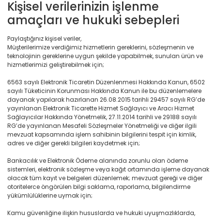
Kişisel verilerinizin işlenme
amaçları ve hukuki sebepleri
Paylaştığınız kişisel veriler,
Müşterilerimize verdiğimiz hizmetlerin gereklerini, sözleşmenin ve
teknolojinin gereklerine uygun şekilde yapabilmek, sunulan ürün ve
hizmetlerimizi geliştirebilmek için;
6563 sayılı Elektronik Ticaretin Düzenlenmesi Hakkında Kanun, 6502
sayılı Tüketicinin Korunması Hakkında Kanun ile bu düzenlemelere
dayanak yapılarak hazırlanan 26.08.2015 tarihli 29457 sayılı RG’de
yayınlanan Elektronik Ticarette Hizmet Sağlayıcı ve Aracı Hizmet
Sağlayıcılar Hakkında Yönetmelik, 27.11.2014 tarihli ve 29188 sayılı
RG’de yayınlanan Mesafeli Sözleşmeler Yönetmeliği ve diğer ilgili
mevzuat kapsamında işlem sahibinin bilgilerini tespit için kimlik,
adres ve diğer gerekli bilgileri kaydetmek için;
Bankacılık ve Elektronik Ödeme alanında zorunlu olan ödeme
sistemleri, elektronik sözleşme veya kağıt ortamında işleme dayanak
olacak tüm kayıt ve belgeleri düzenlemek; mevzuat gereği ve diğer
otoritelerce öngörülen bilgi saklama, raporlama, bilgilendirme
yükümlülüklerine uymak için;
Kamu güvenliğine ilişkin hususlarda ve hukuki uyuşmazlıklarda,