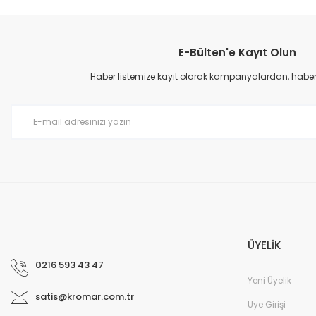
E-Bülten'e Kayıt Olun
Haber listemize kayıt olarak kampanyalardan, haberda
ÜYELİK
0216 593 43 47
Yeni Üyelik
satis@kromar.com.tr
Üye Girişi