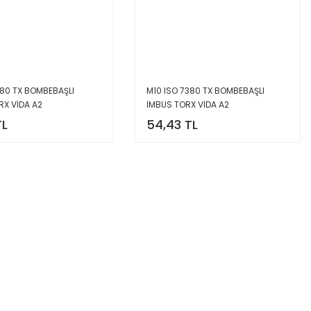
380 TX BOMBEBAŞLI
M10 ISO 7380 TX BOMBEBAŞLI
RX VİDA A2
İMBUS TORX VİDA A2
TL
54,43 TL