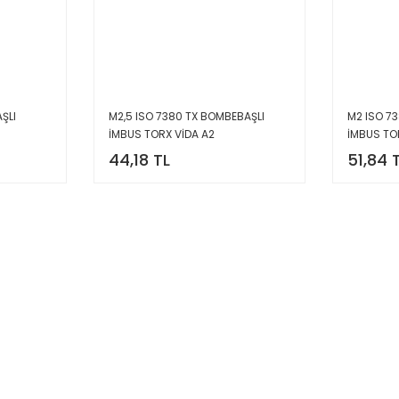
ŞLI
M2,5 ISO 7380 TX BOMBEBAŞLI
M2 ISO 7
İMBUS TORX VİDA A2
İMBUS TO
44,18 TL
51,84 