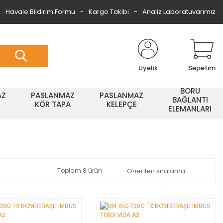
Havale Bildirim Formu
Kargo Takibi
Analiz Laboratuvarımız
Üyelik
Sepetim
BORU
AZ
PASLANMAZ
PASLANMAZ
BAĞLANTI
KÖR TAPA
KELEPÇE
ELEMANLARI
Toplam 8 ürün