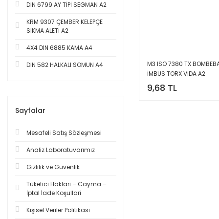
DIN 6799 AY TİPİ SEGMAN A2
KRM 9307 ÇEMBER KELEPÇE
SIKMA ALETİ A2
4X4 DIN 6885 KAMA A4
M3 ISO 7380 TX BOMBEBA
DIN 582 HALKALI SOMUN A4
İMBUS TORX VİDA A2
9,68 TL
Sayfalar
Mesafeli Satış Sözleşmesi
Analiz Laboratuvarımız
Gizlilik ve Güvenlik
Tüketici Haklari – Cayma –
İptal İade Koşullari
Kişisel Veriler Politikası