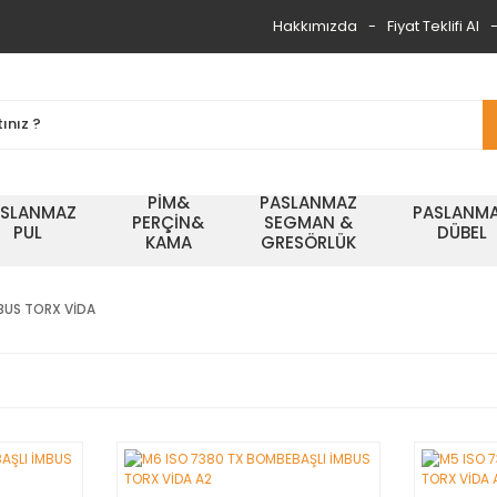
Hakkımızda
Fiyat Teklifi Al
PİM&
PASLANMAZ
ASLANMAZ
PASLANM
PERÇİN&
SEGMAN &
PUL
DÜBEL
KAMA
GRESÖRLÜK
BUS TORX VİDA