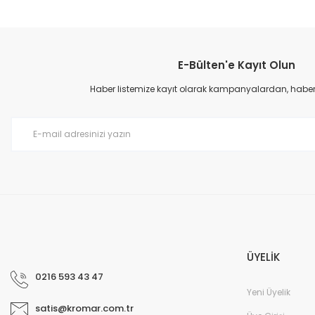
E-Bülten'e Kayıt Olun
Haber listemize kayıt olarak kampanyalardan, haberda
ÜYELİK
0216 593 43 47
Yeni Üyelik
satis@kromar.com.tr