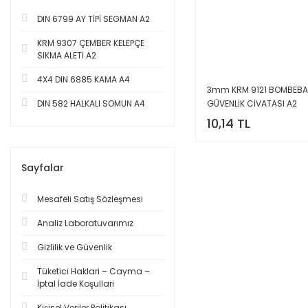
DIN 6799 AY TİPİ SEGMAN A2
KRM 9307 ÇEMBER KELEPÇE
SIKMA ALETİ A2
4X4 DIN 6885 KAMA A4
3mm KRM 9121 BOMBEBAŞ
GÜVENLİK CİVATASI A2
DIN 582 HALKALI SOMUN A4
10,14 TL
Sayfalar
Mesafeli Satış Sözleşmesi
Analiz Laboratuvarımız
Gizlilik ve Güvenlik
Tüketici Haklari – Cayma –
İptal İade Koşullari
Kişisel Veriler Politikası