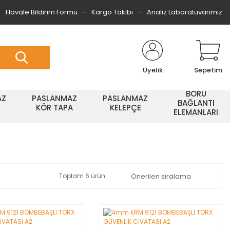
Havale Bildirim Formu
Kargo Takibi
Analiz Laboratuvarımız
Üyelik
Sepetim
BORU
AZ
PASLANMAZ
PASLANMAZ
BAĞLANTI
KÖR TAPA
KELEPÇE
ELEMANLARI
Toplam 6 ürün