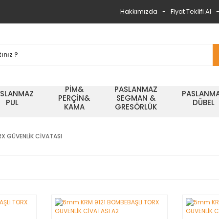
Hakkımızda
Fiyat Teklifi Al
PİM&
PASLANMAZ
ASLANMAZ
PASLANM
PERÇİN&
SEGMAN &
PUL
DÜBEL
KAMA
GRESÖRLÜK
X GÜVENLİK CİVATASI