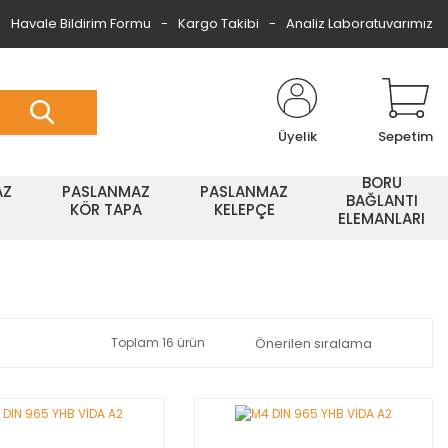
Havale Bildirim Formu
Kargo Takibi
Analiz Laboratuvarımız
Üyelik
Sepetim
BORU
AZ
PASLANMAZ
PASLANMAZ
BAĞLANTI
KÖR TAPA
KELEPÇE
ELEMANLARI
Toplam 16 ürün