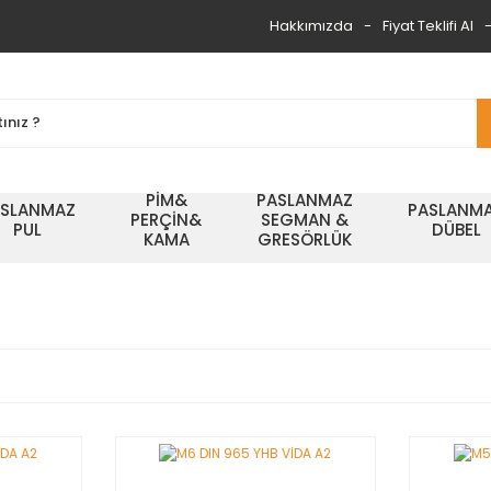
Hakkımızda
Fiyat Teklifi Al
PİM&
PASLANMAZ
ASLANMAZ
PASLANM
PERÇİN&
SEGMAN &
PUL
DÜBEL
KAMA
GRESÖRLÜK