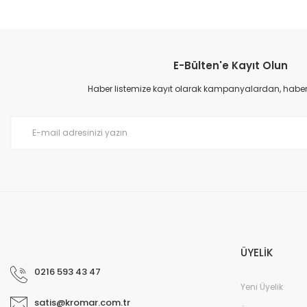
E-Bülten'e Kayıt Olun
Haber listemize kayıt olarak kampanyalardan, haberda
ÜYELİK
0216 593 43 47
Yeni Üyelik
satis@kromar.com.tr