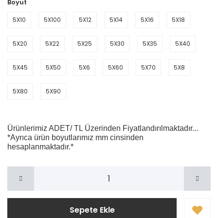
Boyut
5X10
5X100
5X12
5X14
5X16
5X18
5X20
5X22
5X25
5X30
5X35
5X40
5X45
5X50
5X6
5X60
5X70
5X8
5X80
5X90
Ürünlerimiz ADET/ TL Üzerinden Fiyatlandırılmaktadır...
*Ayrıca ürün boyutlarımız mm cinsinden
hesaplanmaktadır.*
Sepete Ekle