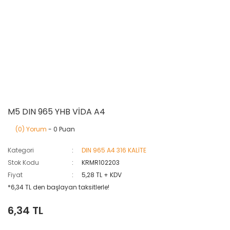
M5 DIN 965 YHB VİDA A4
(0) Yorum
- 0 Puan
Kategori
DIN 965 A4 316 KALİTE
Stok Kodu
KRMR102203
Fiyat
5,28 TL + KDV
*6,34 TL den başlayan taksitlerle!
6,34 TL