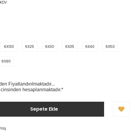
 KDV
6X130
6X25
6X30
6X35
6X40
6X50
6X90
n Fiyatlandırılmaktadır...
 cinsinden hesaplanmaktadır.*
Sepete Ekle
ylaş