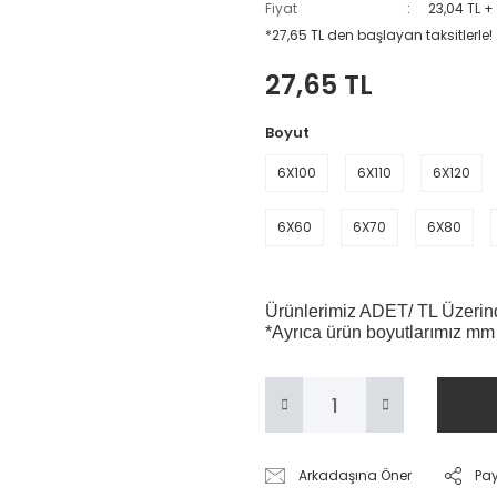
Fiyat
23,04 TL +
*27,65 TL den başlayan taksitlerle!
27,65 TL
Boyut
6X100
6X110
6X120
6X60
6X70
6X80
Ürünlerimiz ADET/ TL Üzerinde
*Ayrıca ürün boyutlarımız mm
Arkadaşına Öner
Pa