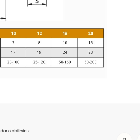
da yetersiz gördüğünüz noktaları öneri formunu kullanarak tarafımıza il
Bu ürüne ilk yorumu siz yapın!
Yorum Yaz
r olabilirsiniz.