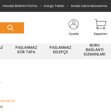
Havale Bildirim Formu
Kargo Takibi
Analiz Laboratuvarımız
Üyelik
Sepetim
BORU
AZ
PASLANMAZ
PASLANMAZ
BAĞLANTI
KÖR TAPA
KELEPÇE
ELEMANLARI
4
 316 KALİTE
25