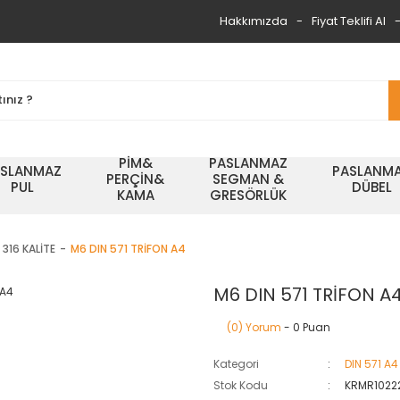
Hakkımızda
Fiyat Teklifi Al
PİM&
PASLANMAZ
ASLANMAZ
PASLANM
PERÇİN&
SEGMAN &
PUL
DÜBEL
KAMA
GRESÖRLÜK
 316 KALİTE
M6 DIN 571 TRİFON A4
M6 DIN 571 TRİFON A
(0) Yorum
- 0 Puan
Kategori
DIN 571 A4
Stok Kodu
KRMR1022