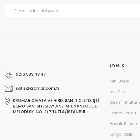
Ürün fiyatı diğer sitelerden daha pahalı.
Bu ürüne benzer farklı alternatifler olmalı.
ÜYELİK
0216 593 43 47
Yeni Üyelik
satis@kromar.com.tr
Üye Girişi
KROMAR CİVATA VE HIRD. SAN. TİC. LTD. ŞTİ.
Şifremi Unuttum
BİLMO SAN. SİTESİ AYDINLI MH. YANYOL CD.
MELODİ SK. NO: 2/7 TUZLA/İSTANBUL
İletişim Formu
Havale Bildirim
Kargo Takibi