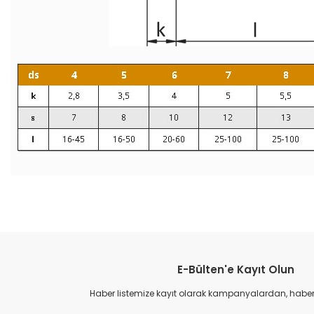
Bu ürünün fiyat bilgisi, resim, ürün açıklamalarında ve diğer konular
Görüş ve önerileriniz için teşekkür ederiz.
E-Bülten'e Kayıt Olun
Ürün resmi kalitesiz, bozuk veya görüntülenemiyor.
Ürün açıklamasında eksik bilgiler bulunuyor.
Haber listemize kayıt olarak kampanyalardan, haberda
Ürün bilgilerinde hatalar bulunuyor.