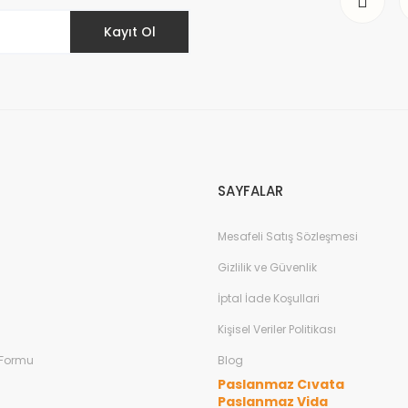
Kayıt Ol
Gönder
SAYFALAR
Mesafeli Satış Sözleşmesi
Gizlilik ve Güvenlik
İptal İade Koşullari
Kişisel Veriler Politikası
 Formu
Blog
Paslanmaz Cıvata
Paslanmaz Vida