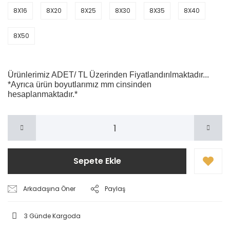
8X16
8X20
8X25
8X30
8X35
8X40
8X50
Ürünlerimiz ADET/ TL Üzerinden Fiyatlandırılmaktadır...
*Ayrıca ürün boyutlarımız mm cinsinden
hesaplanmaktadır.*
Sepete Ekle
Arkadaşına Öner
Paylaş
3 Günde Kargoda