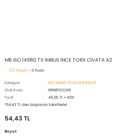
M8 ISO 14580 TX İMBUS İNCE TORX CİVATA A2
(0) Yorum
- 0 Puan
Kategori
ISO 14580 TX A2 304 KALİTE
Stok Kodu
KRMR102299
Fiyat
45,36 TL + KDV
*54,43 TL den başlayan taksitlerle!
54,43 TL
Boyut