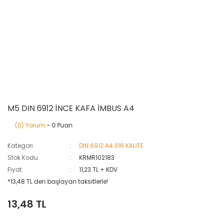
M5 DIN 6912 İNCE KAFA İMBUS A4
(0) Yorum
- 0 Puan
Kategori
DIN 6912 A4 316 KALİTE
Stok Kodu
KRMR102183
Fiyat
11,23 TL + KDV
*13,48 TL den başlayan taksitlerle!
13,48 TL