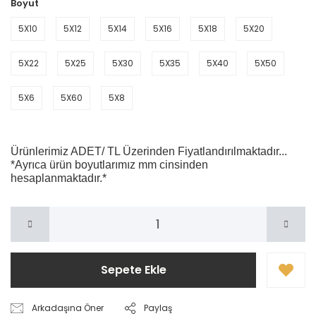
Boyut
5X10
5X12
5X14
5X16
5X18
5X20
5X22
5X25
5X30
5X35
5X40
5X50
5X6
5X60
5X8
Ürünlerimiz ADET/ TL Üzerinden Fiyatlandırılmaktadır...
*Ayrıca ürün boyutlarımız mm cinsinden
hesaplanmaktadır.*
Sepete Ekle
Arkadaşına Öner
Paylaş