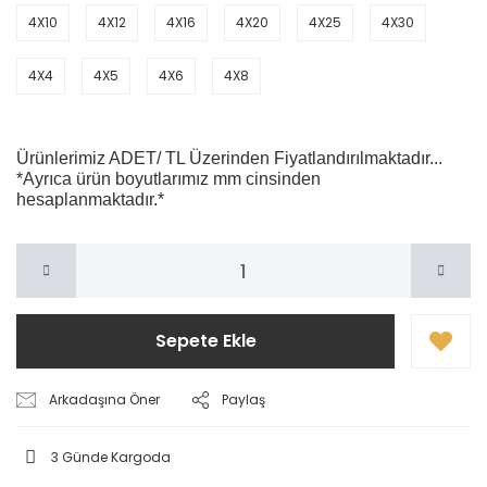
4X10
4X12
4X16
4X20
4X25
4X30
4X4
4X5
4X6
4X8
Ürünlerimiz ADET/ TL Üzerinden Fiyatlandırılmaktadır...
*Ayrıca ürün boyutlarımız mm cinsinden
hesaplanmaktadır.*
Sepete Ekle
Arkadaşına Öner
Paylaş
3 Günde Kargoda