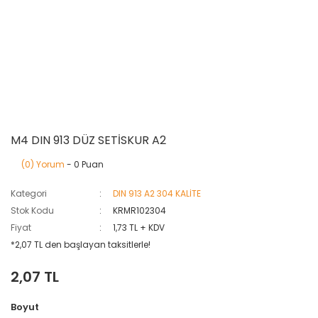
M4 DIN 913 DÜZ SETİSKUR A2
(0) Yorum
- 0 Puan
Kategori
DIN 913 A2 304 KALİTE
Stok Kodu
KRMR102304
Fiyat
1,73 TL + KDV
*2,07 TL den başlayan taksitlerle!
2,07 TL
Boyut