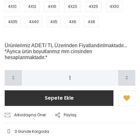
4X10
4X12
4X16
4X20
4X25
4X30
4X35
4X40
4X5
4X6
4X8
Ürünlerimiz ADET/ TL Üzerinden Fiyatlandırılmaktadır...
*Ayrıca ürün boyutlarımız mm cinsinden
hesaplanmaktadır.*
Sepete Ekle
Arkadaşına Öner
Paylaş
3 Günde Kargoda