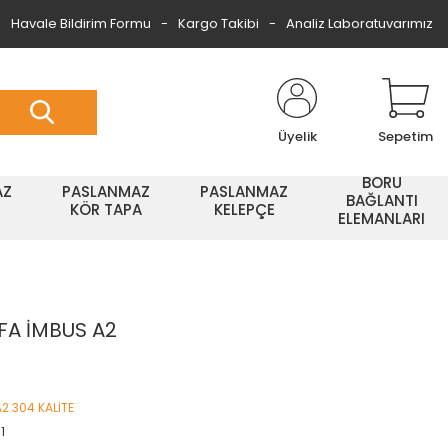
Havale Bildirim Formu
Kargo Takibi
Analiz Laboratuvarımız
Üyelik
Sepetim
BORU
AZ
PASLANMAZ
PASLANMAZ
BAĞLANTI
KÖR TAPA
KELEPÇE
ELEMANLARI
FA İMBUS A2
A2 304 KALİTE
1