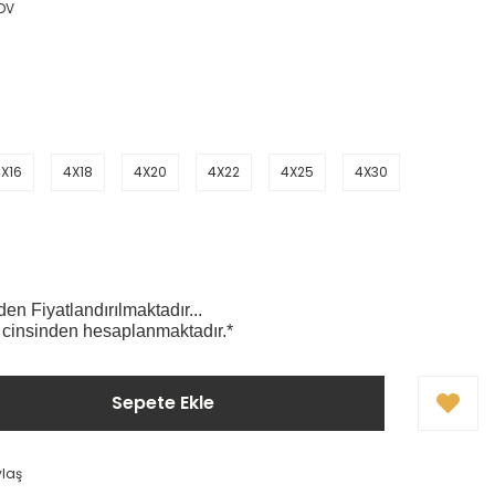
KDV
X16
4X18
4X20
4X22
4X25
4X30
n Fiyatlandırılmaktadır...
 cinsinden hesaplanmaktadır.*
Sepete Ekle
ylaş