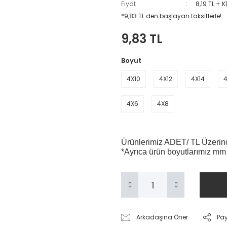
Fiyat
8,19 TL + 
*9,83 TL den başlayan taksitlerle!
9,83 TL
Boyut
4X10
4X12
4X14
4
4X6
4X8
Ürünlerimiz ADET/ TL Üzerinde
*Ayrıca ürün boyutlarımız mm
Arkadaşına Öner
Pa