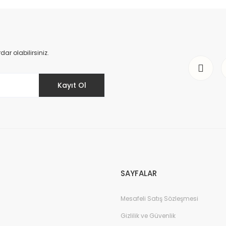
da yetersiz gördüğünüz noktaları öneri formunu kullanarak tarafımıza il
Bu ürüne ilk yorumu siz yapın!
Yorum Yaz
r olabilirsiniz.
Kayıt Ol
Gönder
SAYFALAR
Mesafeli Satış Sözleşmesi
Gizlilik ve Güvenlik