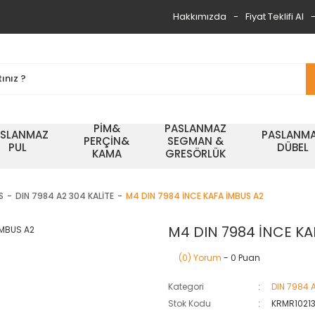
Hakkımızda
Fiyat Teklifi Al
PİM&
PASLANMAZ
ASLANMAZ
PASLANM
PERÇİN&
SEGMAN &
PUL
DÜBEL
KAMA
GRESÖRLÜK
S
DIN 7984 A2 304 KALİTE
M4 DIN 7984 İNCE KAFA İMBUS A2
M4 DIN 7984 İNCE KA
(0) Yorum
- 0 Puan
Kategori
DIN 7984 
Stok Kodu
KRMR10213