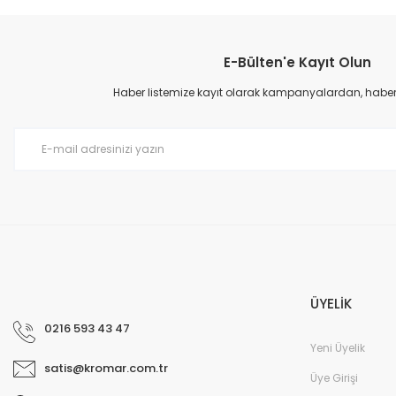
Bu ürünün fiyat bilgisi, resim, ürün açıklamalarında ve diğer konular
Görüş ve önerileriniz için teşekkür ederiz.
E-Bülten'e Kayıt Olun
Ürün resmi kalitesiz, bozuk veya görüntülenemiyor.
Ürün açıklamasında eksik bilgiler bulunuyor.
Haber listemize kayıt olarak kampanyalardan, haberda
Ürün bilgilerinde hatalar bulunuyor.
Ürün fiyatı diğer sitelerden daha pahalı.
Bu ürüne benzer farklı alternatifler olmalı.
ÜYELİK
0216 593 43 47
Yeni Üyelik
satis@kromar.com.tr
Üye Girişi