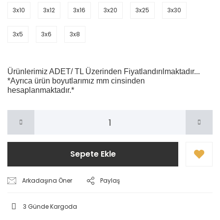
3x10
3x12
3x16
3x20
3x25
3x30
3x5
3x6
3x8
Ürünlerimiz ADET/ TL Üzerinden Fiyatlandırılmaktadır...
*Ayrıca ürün boyutlarımız mm cinsinden
hesaplanmaktadır.*
Sepete Ekle
Arkadaşına Öner
Paylaş
3 Günde Kargoda