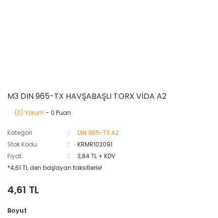
M3 DIN 965-TX HAVŞABAŞLI TORX VİDA A2
(0) Yorum
- 0 Puan
Kategori
DIN 965-TX A2
Stok Kodu
KRMR102091
Fiyat
3,84 TL + KDV
*4,61 TL den başlayan taksitlerle!
4,61 TL
Boyut