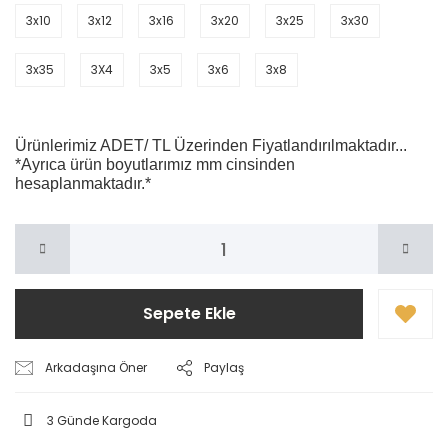
3x10
3x12
3x16
3x20
3x25
3x30
3x35
3X4
3x5
3x6
3x8
Ürünlerimiz ADET/ TL Üzerinden Fiyatlandırılmaktadır...
*Ayrıca ürün boyutlarımız mm cinsinden
hesaplanmaktadır.*
Sepete Ekle
Arkadaşına Öner
Paylaş
3 Günde Kargoda