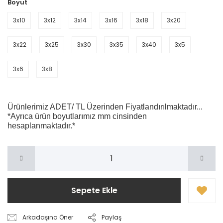
Boyut
3x10
3x12
3x14
3x16
3x18
3x20
3x22
3x25
3x30
3x35
3x40
3x5
3x6
3x8
Ürünlerimiz ADET/ TL Üzerinden Fiyatlandırılmaktadır...
*Ayrıca ürün boyutlarımız mm cinsinden
hesaplanmaktadır.*
Sepete Ekle
Arkadaşına Öner
Paylaş