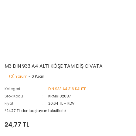
M3 DIN 933 A4 ALTI KÖŞE TAM DİŞ CİVATA
(0) Yorum
- 0 Puan
Kategori
DIN 933 A4 316 KALİTE
Stok Kodu
KRMR102087
Fiyat
20,64 TL + KDV
*24,77 TL den başlayan taksitlerle!
24,77 TL