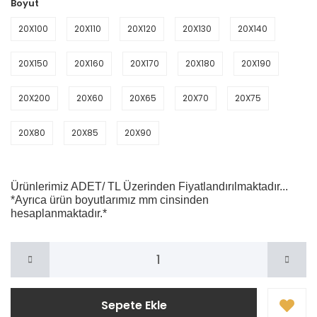
Boyut
20X100
20X110
20X120
20X130
20X140
20X150
20X160
20X170
20X180
20X190
20X200
20X60
20X65
20X70
20X75
20X80
20X85
20X90
Ürünlerimiz ADET/ TL Üzerinden Fiyatlandırılmaktadır...
*Ayrıca ürün boyutlarımız mm cinsinden
hesaplanmaktadır.*
Sepete Ekle