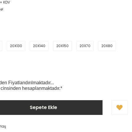
L + KDV
e!
20X130
20X140
20X150
20X70
20X80
n Fiyatlandırılmaktadır...
 cinsinden hesaplanmaktadır.*
Sepete Ekle
ylaş