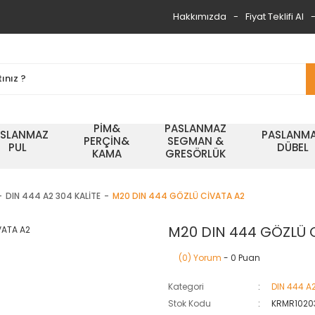
Hakkımızda
Fiyat Teklifi Al
PİM&
PASLANMAZ
ASLANMAZ
PASLANM
PERÇİN&
SEGMAN &
PUL
DÜBEL
KAMA
GRESÖRLÜK
DIN 444 A2 304 KALİTE
M20 DIN 444 GÖZLÜ CİVATA A2
M20 DIN 444 GÖZLÜ 
(0) Yorum
- 0 Puan
Kategori
DIN 444 A2
Stok Kodu
KRMR1020