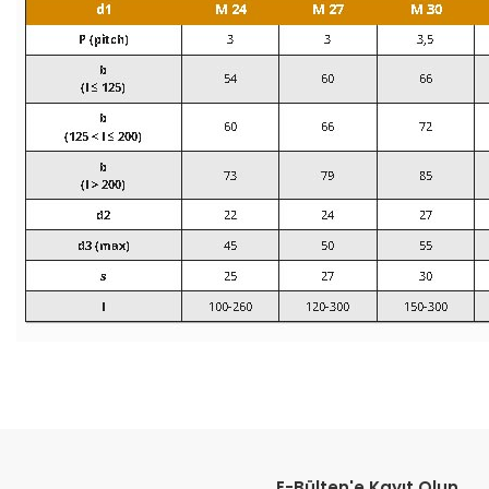
Bu ürünün fiyat bilgisi, resim, ürün açıklamalarında ve diğer konular
Görüş ve önerileriniz için teşekkür ederiz.
E-Bülten'e Kayıt Olun