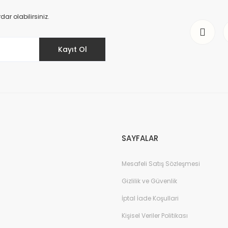
Yorum Yaz
r olabilirsiniz.
Kayıt Ol
Gönder
SAYFALAR
Mesafeli Satış Sözleşmesi
Gizlilik ve Güvenlik
İptal İade Koşullari
Kişisel Veriler Politikası