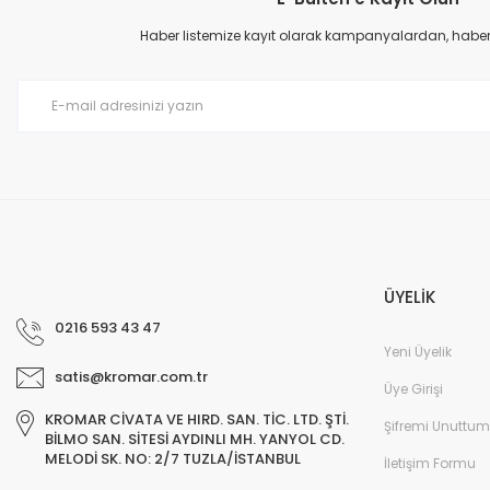
Ürün resmi kalitesiz, bozuk veya görüntülenemiyor.
Ürün açıklamasında eksik bilgiler bulunuyor.
Haber listemize kayıt olarak kampanyalardan, haberda
Ürün bilgilerinde hatalar bulunuyor.
Ürün fiyatı diğer sitelerden daha pahalı.
Bu ürüne benzer farklı alternatifler olmalı.
ÜYELİK
0216 593 43 47
Yeni Üyelik
satis@kromar.com.tr
Üye Girişi
KROMAR CİVATA VE HIRD. SAN. TİC. LTD. ŞTİ.
Şifremi Unuttum
BİLMO SAN. SİTESİ AYDINLI MH. YANYOL CD.
MELODİ SK. NO: 2/7 TUZLA/İSTANBUL
İletişim Formu