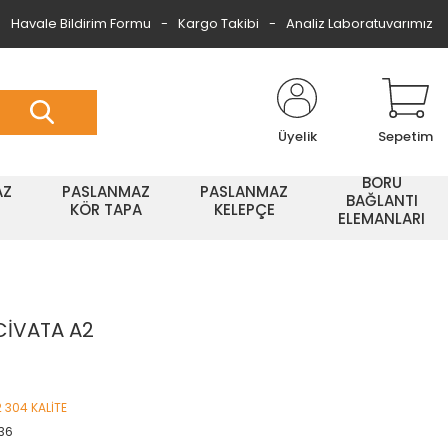
Havale Bildirim Formu
Kargo Takibi
Analiz Laboratuvarımız
Üyelik
Sepetim
BORU
AZ
PASLANMAZ
PASLANMAZ
BAĞLANTI
KÖR TAPA
KELEPÇE
ELEMANLARI
CİVATA A2
 304 KALİTE
36