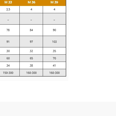
da yetersiz gördüğünüz noktaları öneri formunu kullanarak tarafımıza il
Bu ürüne ilk yorumu siz yapın!