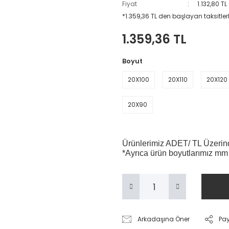
Fiyat
1.132,80 T
*1.359,36 TL den başlayan taksitlerl
1.359,36 TL
Boyut
20X100
20X110
20X120
20X90
Ürünlerimiz ADET/ TL Üzerinde
*Ayrıca ürün boyutlarımız mm
Arkadaşına Öner
Pa