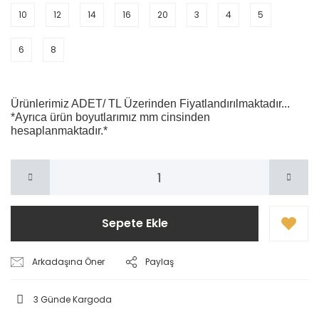
10
12
14
16
20
3
4
5
6
8
Ürünlerimiz ADET/ TL Üzerinden Fiyatlandırılmaktadır...
*Ayrıca ürün boyutlarımız mm cinsinden
hesaplanmaktadır.*
Sepete Ekle
Arkadaşına Öner
Paylaş
3 Günde Kargoda