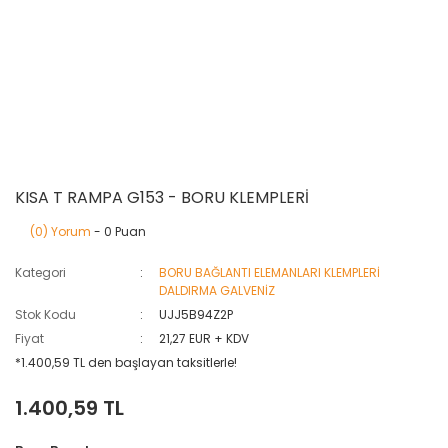
KISA T RAMPA G153 - BORU KLEMPLERİ
(0) Yorum
- 0 Puan
Kategori
BORU BAĞLANTI ELEMANLARI KLEMPLERİ
DALDIRMA GALVENİZ
Stok Kodu
UJJ5B94Z2P
Fiyat
21,27 EUR + KDV
*1.400,59 TL den başlayan taksitlerle!
1.400,59 TL