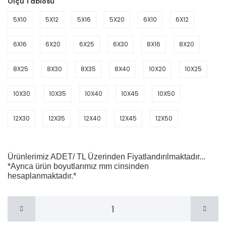
Ölçü Tablosu
5X10
5X12
5X16
5X20
6X10
6X12
6X16
6X20
6X25
6X30
8X16
8X20
8X25
8X30
8X35
8X40
10X20
10X25
10X30
10X35
10X40
10X45
10X50
12X30
12X35
12X40
12X45
12X50
Ürünlerimiz ADET/ TL Üzerinden Fiyatlandırılmaktadır...
*Ayrıca ürün boyutlarımız mm cinsinden
hesaplanmaktadır.*