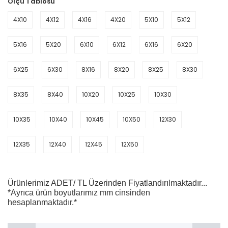
Ölçü Tablosu
4X10
4X12
4X16
4X20
5X10
5X12
5X16
5X20
6X10
6X12
6X16
6X20
6X25
6X30
8X16
8X20
8X25
8X30
8X35
8X40
10X20
10X25
10X30
10X35
10X40
10X45
10X50
12X30
12X35
12X40
12X45
12X50
Ürünlerimiz ADET/ TL Üzerinden Fiyatlandırılmaktadır...
*Ayrıca ürün boyutlarımız mm cinsinden
hesaplanmaktadır.*