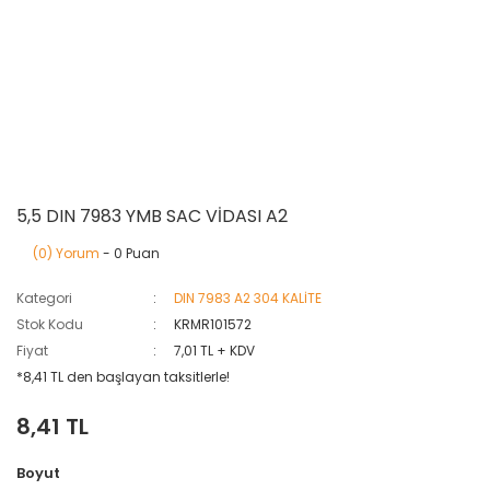
5,5 DIN 7983 YMB SAC VİDASI A2
(0) Yorum
- 0 Puan
Kategori
DIN 7983 A2 304 KALİTE
Stok Kodu
KRMR101572
Fiyat
7,01 TL + KDV
*8,41 TL den başlayan taksitlerle!
8,41 TL
Boyut