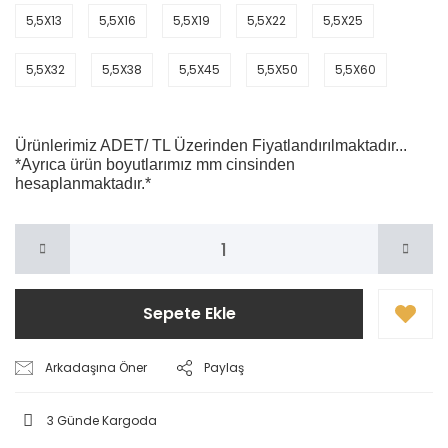
5,5X13
5,5X16
5,5X19
5,5X22
5,5X25
5,5X32
5,5X38
5,5X45
5,5X50
5,5X60
Ürünlerimiz ADET/ TL Üzerinden Fiyatlandırılmaktadır...
*Ayrıca ürün boyutlarımız mm cinsinden
hesaplanmaktadır.*
Sepete Ekle
Arkadaşına Öner
Paylaş
3 Günde Kargoda