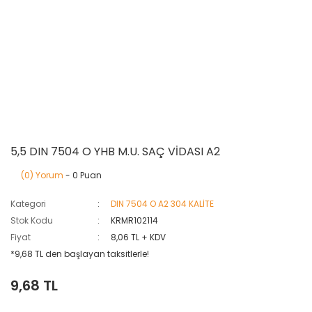
5,5 DIN 7504 O YHB M.U. SAÇ VİDASI A2
(0) Yorum
- 0 Puan
Kategori
DIN 7504 O A2 304 KALİTE
Stok Kodu
KRMR102114
Fiyat
8,06 TL + KDV
*9,68 TL den başlayan taksitlerle!
9,68 TL