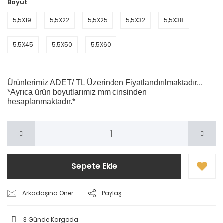
Boyut
5,5X19
5,5X22
5,5X25
5,5X32
5,5X38
5,5X45
5,5X50
5,5X60
Ürünlerimiz ADET/ TL Üzerinden Fiyatlandırılmaktadır...
*Ayrıca ürün boyutlarımız mm cinsinden
hesaplanmaktadır.*
Sepete Ekle
Arkadaşına Öner
Paylaş
3 Günde Kargoda