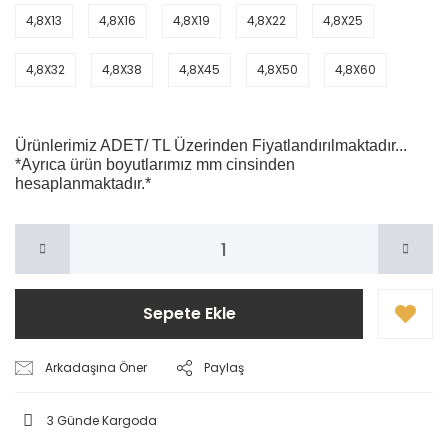
4,8X13
4,8X16
4,8X19
4,8X22
4,8X25
4,8X32
4,8X38
4,8X45
4,8X50
4,8X60
Ürünlerimiz ADET/ TL Üzerinden Fiyatlandırılmaktadır...
*Ayrıca ürün boyutlarımız mm cinsinden
hesaplanmaktadır.*
Sepete Ekle
Arkadaşına Öner
Paylaş
3 Günde Kargoda