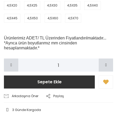
4,5X20
4,5X25
4,5X30
4,5X35
4,5X40
4,5X45
4,5X50
4,5X60
4,5X70
Ürünlerimiz ADET/ TL Üzerinden Fiyatlandırılmaktadır...
*Ayrıca ürün boyutlarımız mm cinsinden
hesaplanmaktadır.*
Sepete Ekle
Arkadaşına Öner
Paylaş
3 Günde Kargoda