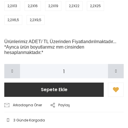
2,2X13
2,2X16
2,2X19
2,2X22
2,2X25
2,2X6,5
2,2X9,5
Ürünlerimiz ADET/ TL Üzerinden Fiyatlandırılmaktadır...
*Ayrıca ürün boyutlarımız mm cinsinden
hesaplanmaktadır.*
Sepete Ekle
Arkadaşına Öner
Paylaş
3 Günde Kargoda