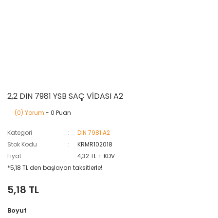
2,2 DIN 7981 YSB SAÇ VİDASI A2
(0) Yorum
- 0 Puan
Kategori
DIN 7981 A2
Stok Kodu
KRMR102018
Fiyat
4,32 TL + KDV
*5,18 TL den başlayan taksitlerle!
5,18 TL
Boyut